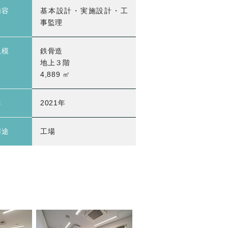
内容
基本設計・実施設計・工
事監理
規模
鉄骨造
地上３階
4,889 ㎡
年
2021年
用途
工場