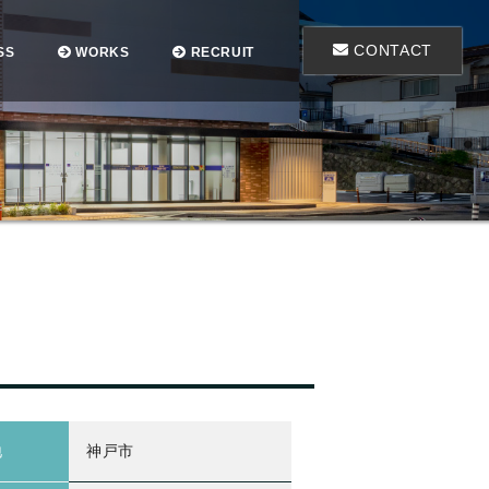
CONTACT
SS
WORKS
RECRUIT
地
神戸市