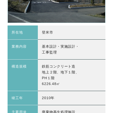
所在地
登米市
業務内容
基本設計・実施設計・
工事監理
構造規模
鉄筋コンクリート造
地上２階、地下１階、
PH１階
6226.48㎡
竣工年
2010年
主要用途
廃棄物再生処理施設